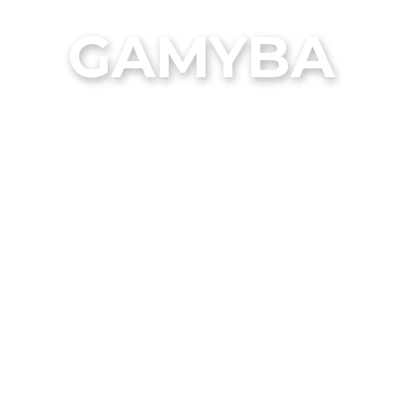
GAMYBA
Plieno sprendimai interjeru