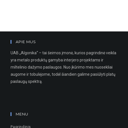
APIE MUS
UAB „Algonika“ – tai šeimos įmonė, kurios pagrindinė veikla
yra metalo produktų gamyba interjero projektams ir
miltelinio dažymo paslaugos. Nuo įkūrimo mes nuosekliai
augome ir tobulėjome, todėl šiandien galime pasiūlyti platų
paslaugų spektrą.
MENU
Pagrindinis