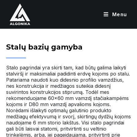
Menu
Stalų bazių gamyba
Stalo pagrindai yra skirti tam, kad būtų galima laikyti
stalviršį ir maksimaliai padidinti erdvę kojoms po stalu.
Patariama naudoti kuo didesnio profilio vamzdžius,
nes konstrukcija ir medžiagos suteikia didesnį
suvirintos konstrukcijos stiprumą. Todėl mes
rekomenduojame 60×60 mm vamzdį stačiakampėms
kojoms ir D80 mm vamzdį apvalioms kojoms.
Norėdami išlaikyti optimalų galutinio produkto
medžiagų efektyvumą ir svorį, skirtingų dydžių kojoms
naudojame 6 mm storio lakštus. Visi stalo pagrindai
gali būti laisvai statomi, pritvirtinti su veltinio
trinkelėmis, arba, jei pageidaujama, pritvirtinti prie